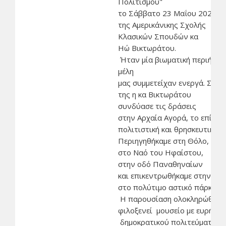
Πολιτισμού"
το Σάββατο 23 Μαΐου 2026 στ
της Αμερικάνικης Σχολής
Κλασικών Σπουδών κα
Ηώ Βικτωράτου.
Ήταν μία βιωματική περιήγησ
μέλη
μας συμμετείχαν ενεργά. Στη
της η κα Βικτωράτου
συνδύασε τις δράσεις
στην Αρχαία Αγορά, το επίκεντ
πολιτιστική και θρησκευτική 
Περιηγηθήκαμε στη Θόλο, στο
στο Ναό του Ηφαίστου,
στην οδό Παναθηναίων
και επικεντρωθήκαμε στην ύπ
στο πολύτιμο αστικό πάρκο, φ
Η παρουσίαση ολοκληρώθηκε μ
φιλοξενεί μουσείο με ευρήμα
δημοκρατικού πολιτεύματος.